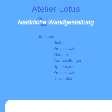
Skip
Atelier Lotus
to
content
Atelier
Natürliche Wandgestaltung
Lotus
–
Startseite
Bistro
Pinselstrich
Aktuelle
Veranstaltungen
Speisekarte
Pinselstrich
Newsletter